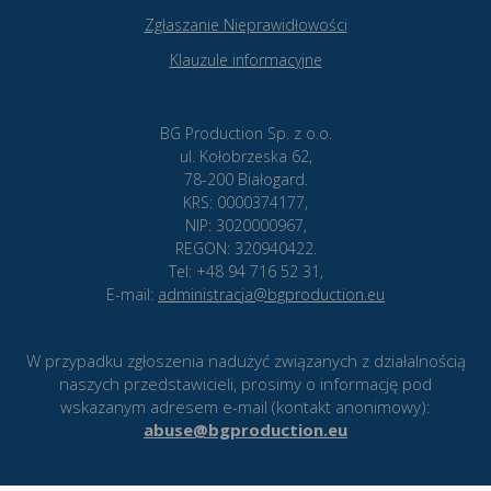
Zgłaszanie Nieprawidłowości
Klauzule informacyjne
BG Production Sp. z o.o.
ul. Kołobrzeska 62,
78-200 Białogard.
KRS: 0000374177,
NIP: 3020000967,
REGON: 320940422.
Tel: +48 94 716 52 31,
E-mail:
administracja@bgproduction.eu
W przypadku zgłoszenia nadużyć związanych z działalnością
naszych przedstawicieli, prosimy o informację pod
wskazanym adresem e-mail (kontakt anonimowy):
abuse@bgproduction.eu